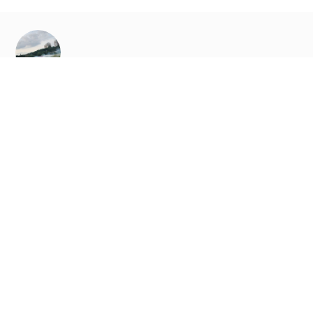
ÖNCEKI DUYURU
Körfez Yarış Pisti 2021 Yılında RED BULL Car Park Drift Etkinliğine Ev
Sahipliği Yaptı
SONRAKI DUYURU
Körfez’de Adrenalin Dolu Hafta Sonu